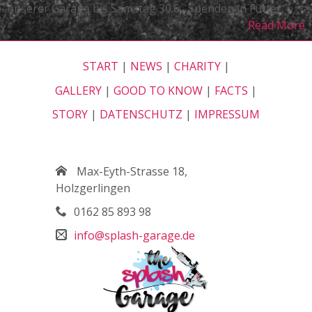
an
unserer Garage bis Samstag 30.6 , Spenden in Futter,
Tierheim
Read More
Böblingen
START
|
NEWS
|
CHARITY
|
GALLERY
|
GOOD TO KNOW
|
FACTS
|
STORY
|
DATENSCHUTZ
|
IMPRESSUM
Get in Touch
Max-Eyth-Strasse 18,
Holzgerlingen
0162 85 893 98
info@splash-garage.de